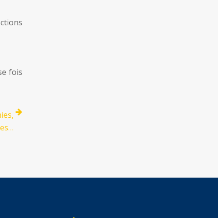
ctions
se fois
ies,
res…