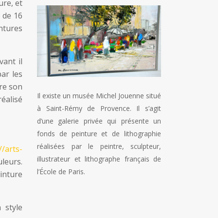
ure, et
e de 16
intures
vant il
par les
re son
Il existe un musée Michel Jouenne situé
réalisé
à Saint-Rémy de Provence. Il s’agit
d’une galerie privée qui présente un
fonds de peinture et de lithographie
réalisées par le peintre, sculpteur,
//arts-
illustrateur et lithographe français de
uleurs.
l’École de Paris.
inture
 style