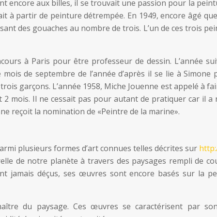
nt encore aux billes, il se trouvait une passion pour la peint
fait à partir de peinture détrempée. En 1949, encore âgé qu
osant des gouaches au nombre de trois. L’un de ces trois pe
oncours à Paris pour être professeur de dessin. L’année sui
Le mois de septembre de l’année d’après il se lie à Simone 
trois garçons. L’année 1958, Miche Jouenne est appelé à fai
 2 mois. Il ne cessait pas pour autant de pratiquer car il a 
ne reçoit la nomination de «Peintre de la marine».
parmi plusieurs formes d’art connues telles décrites sur
http:
aturelle de notre planète à travers des paysages rempli de co
nt jamais déçus, ses œuvres sont encore basés sur la pe
ître du paysage. Ces œuvres se caractérisent par son